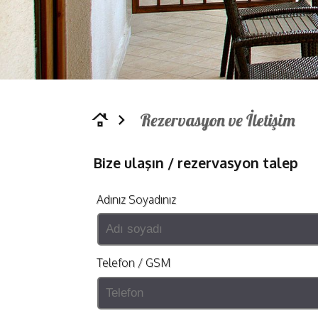
Rezervasyon ve İletişim
roofing
navigate_next
Bize ulaşın / rezervasyon talep
Adınız Soyadınız
Telefon / GSM