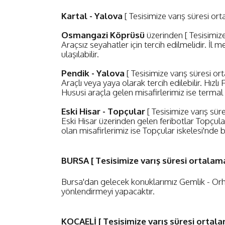
Kartal - Yalova
[ Tesisimize varış süresi or
Osmangazi Köprüsü
üzerinden [ Tesisimize
Araçsız seyahatler için tercih edilmelidir. İl 
ulaşılabilir.
Pendik - Yalova
[ Tesisimize varış süresi or
Araçlı veya yaya olarak tercih edilebilir. Hızlı
Hususi araçla gelen misafirlerimiz ise termal 
Eski Hisar - Topçular
[ Tesisimize varış sür
Eski Hisar üzerinden gelen feribotlar Topçul
olan misafirlerimiz ise Topçular iskelesi'nde 
BURSA
[ Tesisimize varış süresi ortalama
Bursa'dan gelecek konuklarımız Gemlik - Orhan
yönlendirmeyi yapacaktır.
KOCAELİ
[ Tesisimize varış süresi ortala