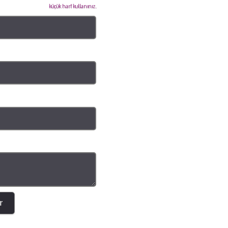
küçük harf kullanınız.
r