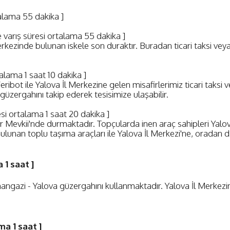
talama 55 dakika ]
 varış süresi ortalama 55 dakika ]
merkezinde bulunan iskele son duraktır. Buradan ticari taksi vey
talama 1 saat 10 dakika ]
 Feribot ile Yalova İl Merkezine gelen misafirlerimiz ticari taksi 
güzergahını takip ederek tesisimize ulaşabilir.
esi ortalama 1 saat 20 dakika ]
ar Mevkii'nde durmaktadır. Topçularda inen araç sahipleri Yalo
bulunan toplu taşıma araçları ile Yalova İl Merkezi'ne, oradan da
 1 saat ]
gazi - Yalova güzergahını kullanmaktadır. Yalova İl Merkezine 
ma 1 saat ]