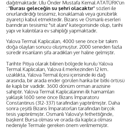
dağıtmaktadır. Ulu Önder Mustafa Kemal ATATÜRK'ün
: "
Burası geleceğin su şehri olacaktır
" sözleri ile
onurlandırdığı tesisimiz, konaklamalı veya günübirlik
ziyaretçi kabul etmektedir. Bizans ve Osmanlı eserleri
barındıran tesisimiz "sit alanı" kategorisinde olup, tarihi
yapı ve kalıntılara ev sahipliği yapmaktadır.
Yalova Termal Kaplıcaları, 4000 sene önce bir takım
doğa olayları sonucu oluşmuştur. 2000 seneden fazla
süredir insanların şifa aradıkları yer haline gelmiştir.
Tarihte Pitiya olarak bilinen bölgede kurulu Yalova
Termal Kaplıcaları, Yalova il merkezinden 12 km.
uzaklıkta, Yalova Termal ilçesi içerisinde iki dağ
arasında, bir arada ender görülen harika bir bitki örtüsü
ile kaplı bir vadidir. 3600 dönüm orman arazisine
sahiptir. Yalova Termal Kaplıcalarının ilk hamamları
yaklaşık 1600 sene önce Bizans İmparatoru
Constantinus (312-337) tarafından yaptırılmıştır. Daha
sonra çeşitli Bizans İmparatorları tarafından birçok
tesis yaptırılmıştır. Osmanlı Yalova'yı fethettiğinde,
başkent Bursa olması ve orada da kaplıca olması
nedeniyle Termale gereken önem verilmemiştir.