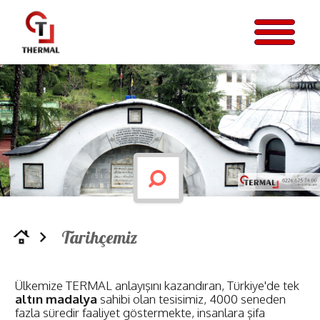
Tarihçemiz
roofing
navigate_next
Ülkemize TERMAL anlayışını kazandıran, Türkiye'de tek
altın madalya
sahibi olan tesisimiz, 4000 seneden
fazla süredir faaliyet göstermekte, insanlara şifa