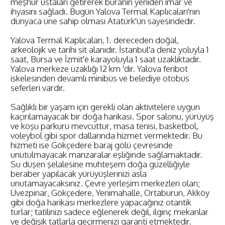
meşhur ustaları getirerek buranın yeniden imar ve
ihyasını sağladı. Bugün Yalova Termal Kaplıcaları'nın
dünyaca üne sahip olması Atatürk'ün sayesindedir.
Yalova Termal Kaplıcaları, 1. dereceden doğal,
arkeolojik ve tarihi sit alanıdır. İstanbul'a deniz yoluyla 1
saat, Bursa ve İzmit'e karayoluyla 1 saat uzaklıktadır.
Yalova merkeze uzaklığı 12 km 'dir. Yalova feribot
iskelesinden devamlı minibüs ve belediye otobüs
seferleri vardır.
Sağlıklı bir yaşam için gerekli olan aktivitelere uygun
kaçırılamayacak bir doğa harikası. Spor salonu, yürüyüş
ve koşu parkuru mevcuttur, masa tenisi, basketbol,
voleybol gibi spor dallarında hizmet vermektedir. Bu
hizmeti ise Gökçedere baraj gölü çevresinde
unutulmayacak manzaralar eşliğinde sağlamaktadır.
Su düşen şelalesine muhteşem doğa güzelliğiyle
beraber yapılacak yürüyüşlerinizi asla
unutamayacaksınız. Çevre yerleşim merkezleri olan;
Üvezpınar, Gökçedere, Yenimahalle, Ortaburun, Akköy
gibi doğa harikası merkezlere yapacağınız otantik
turlar; tatilinizi sadece eğlenerek değil, ilginç mekanlar
ve değişik tatlarla geçirmenizi garanti etmektedir.