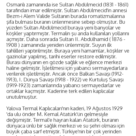
Osmanlı zamanında ise Sultan Abdülmecid (1831 - 1861)
tarafından imar edilmiştir. Sultan Abdülmecid'in annesi
Bezm-i Alem Valide Sultanın burada romatizmalarına
şifa bulması buranın ünlenmesine sebep olmuştur. Bu
yüzden Sultan Abdülmecid buraya yeni banyolar ve
köşkler yaptırmıştır. Termalin şu anda kullanılan yollarını
açmıştır. Daha sonrada Sultan II. Abdülhamid ( 1876 -
1908 ) zamanında yeniden ünlenmiştir. Suyun ilk
tahlilleri yaptırılmıştır. Buraya yeni hamamlar, köşkler ve
gazinolar yapılmış, tarihi eserler restore edilmiştir.
Burası dünyanın en gözde sağlık ve eğlence merkezi
haline gelmiştir. İşletilmesi için yabancı sermayedarlara
verilerek işletilmiştir. Ancak önce Balkan Savaşı (1912-
1913), I. Dünya Savaşı (1918 - 1922) ve Kurtuluş Savaşı
(1919-1923) zamanlarında yabancı sermayedarlar ve
ortaklar kaçmıştır. Kaderine terk edilen kaplıcalar
unutulmuştur.
Yalova Termal Kaplıcaları'nın kaderi, 19 Ağustos 1929
'da ulu önder M. Kemal Atatürk'ün gelmesiyle
değişmiştir. Termal'e hayran kalan Atatürk, buranın
dünyaca ünlü bir sağlık merkezi ve su şehri olması için
büyük çaba sarf etmiştir. Türkiye'nin bir çok yerinden