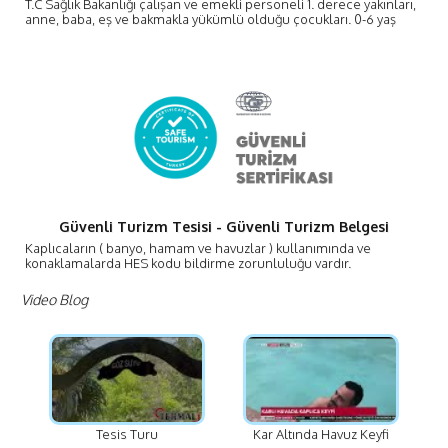
Kaplıcalarda % 60 indirim avantajı
T.C Sağlık Bakanlığı çalışan ve emekli personeli 1. derece yakınları,
anne, baba, eş ve bakmakla yükümlü olduğu çocukları. 0-6 yaş
ücretsiz,6 yaş ve üzeri ilave yatak ücreti eklenir.
Güvenli Turizm Tesisi - Güvenli Turizm Belgesi
Kaplıcaların ( banyo, hamam ve havuzlar ) kullanımında ve
konaklamalarda HES kodu bildirme zorunluluğu vardır.
Rezervazsyon öncesi kişisel HES kodu edinmeniz gerekmektedir.
Bilgi ve rezervasyon için iletişim formunu kullanabilirsiniz.
Video Blog
Tesis Turu
Kar Altında Havuz Keyfi